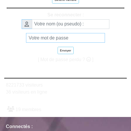
Se reconnecter :
Envoyer
[ Mot de passe perdu ?
]
8221733 visiteurs
36 visiteurs en ligne
19 membres
Connectés :