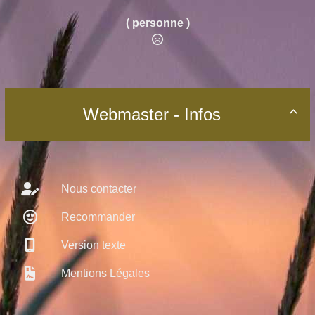
( personne )
Webmaster - Infos

Nous contacter
Recommander
Version texte
Mentions Légales