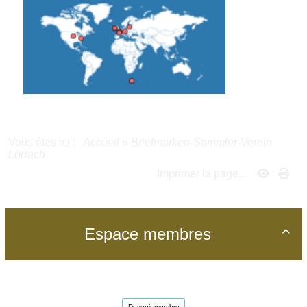
Vous êtes ici :
Accueil
»
Briefmarken-Sammler-Verein
Lörrach
Imprimer la page...
Espace membres

Devenir membre