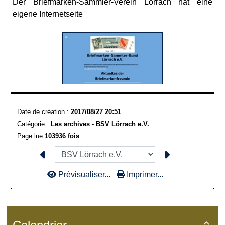
Der Briefmarken-Sammler-Verein Lörrach hat eine
eigene Internetseite
Date de création :
2017/08/27 20:51
Catégorie :
Les archives - BSV Lörrach e.V.
Page lue
103936 fois
Prévisualiser...
Imprimer...
