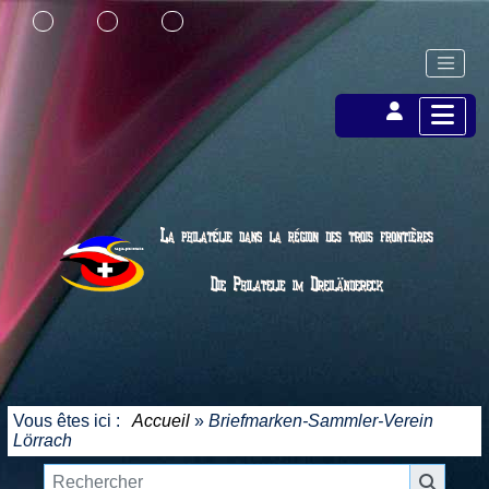
Vous êtes ici :
Accueil
»
Briefmarken-Sammler-Verein
Lörrach