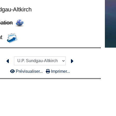
dgau-Altkirch
iation
nt
Prévisualiser...
Imprimer...