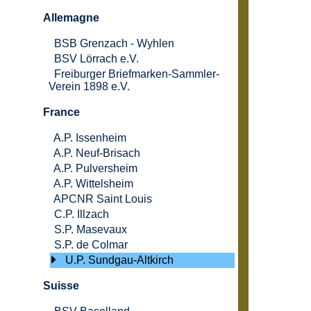
Allemagne
BSB Grenzach - Wyhlen
BSV Lörrach e.V.
Freiburger Briefmarken-Sammler-
Verein 1898 e.V.
France
A.P. Issenheim
A.P. Neuf-Brisach
A.P. Pulversheim
A.P. Wittelsheim
APCNR Saint Louis
C.P. Illzach
S.P. Masevaux
S.P. de Colmar
U.P. Sundgau-Altkirch
Suisse