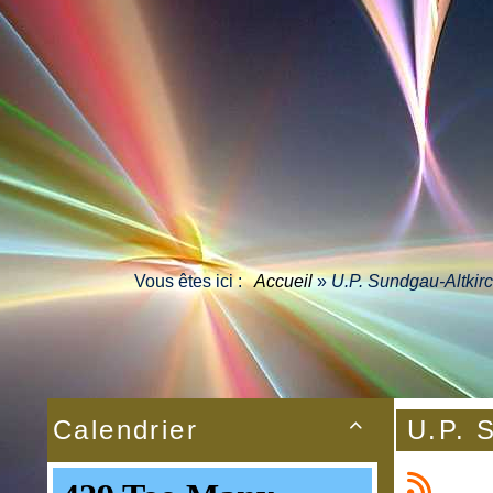
Vous êtes ici :
Accueil
»
U.P. Sundgau-Altkir
Calendrier
U.P. 
