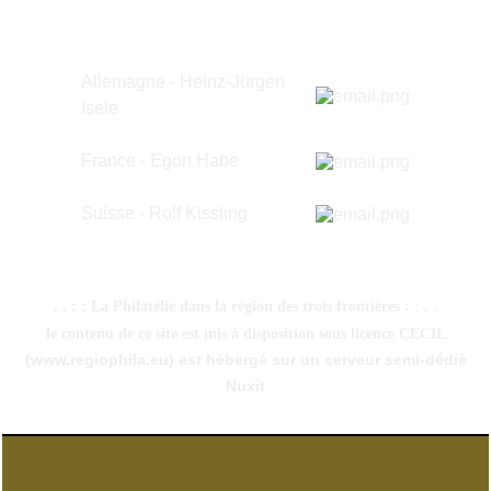
Allemagne - Heinz-Jürgen
Isele
France - Egon Habe
Suisse -
Rolf Kissling
. . : : La Philatélie dans la région des trois frontières : : . .
le contenu de ce site est mis à disposition sous licence CECIL
(www.regiophila.eu) est hébergé sur un serveur semi-dédié
Nuxit