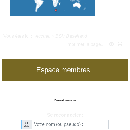
Vous êtes ici :
Accueil
»
BSV Baselland
Imprimer la page...
Espace membres

Devenir membre
Se reconnecter :