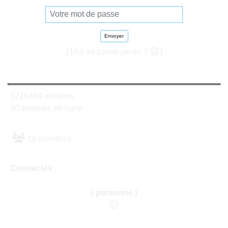
Envoyer
[ Mot de passe perdu ?
]
8216464 visiteurs
40 visiteurs en ligne
19 membres
Connectés :
( personne )