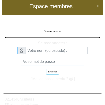
Espace membres

Devenir membre
Se reconnecter :
Envoyer
[ Mot de passe perdu ?
]
8214340 visiteurs
55 visiteurs en ligne