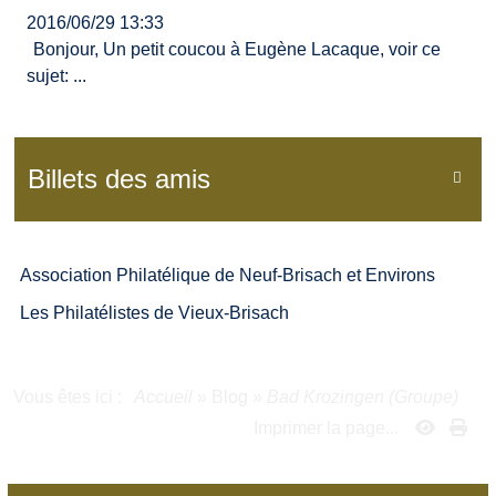
2016/06/29 13:33
Bonjour, Un petit coucou à Eugène Lacaque, voir ce
sujet: ...
Billets des amis

Association Philatélique de Neuf-Brisach et Environs
Les Philatélistes de Vieux-Brisach
Vous êtes ici :
Accueil
»
Blog
»
Bad Krozingen (Groupe)
Imprimer la page...