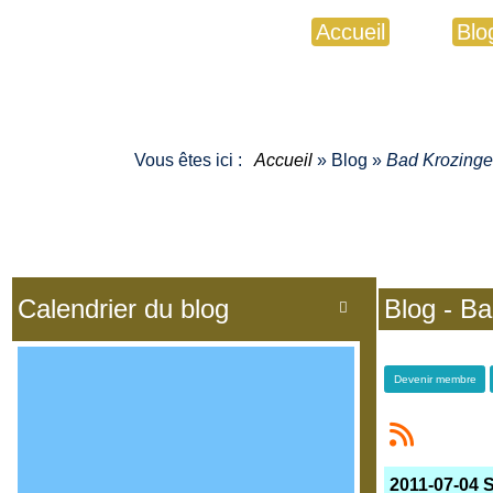
Accueil
Blo
Vous êtes ici :
Accueil
»
Blog
»
Bad Krozinge
Calendrier du blog
Blog - B

Devenir membre
2011-07-04