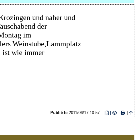
 Krozingen und naher und
Tauschabend der
 Montag im
lers Weinstube,Lammplatz
 ist wie immer
Publié le
2011/06/17 10:57
|
|
|