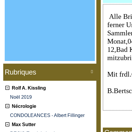
Alle Br
ferner U
Sammler
Monat,0
12,Bad K
mitzubri
Rubriques

Mit frdl
Rolf A. Kissling
B.Berts
Noël 2019
Nécrologie
CONDOLEANCES - Albert Fillinger
Max Sutter