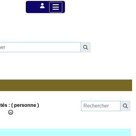
és :
( personne )