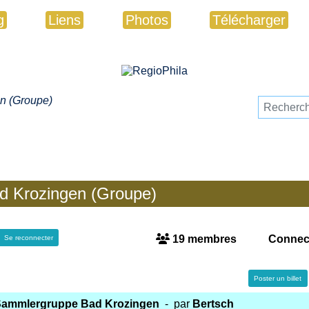
g
Liens
Photos
Télécharger
n (Groupe)
ad Krozingen (Groupe)
19 membres
Connect
Se reconnecter
Poster un billet
 Sammlergruppe Bad Krozingen
- par
Bertsch