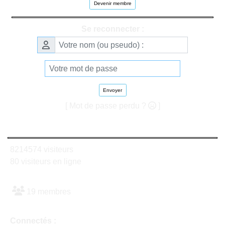
Devenir membre
Se reconnecter :
Envoyer
[ Mot de passe perdu ?
]
8214574 visiteurs
80 visiteurs en ligne
19 membres
Connectés :