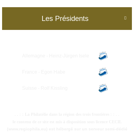
Les Présidents

Allemagne - Heinz-Jürgen Isele
France - Egon Habe
Suisse -
Rolf Kissling
. . : : La Philatélie dans la région des trois frontières : : . .
le contenu de ce site est mis à disposition sous licence CECIL
(www.regiophila.eu) est hébergé sur un serveur semi-dédié