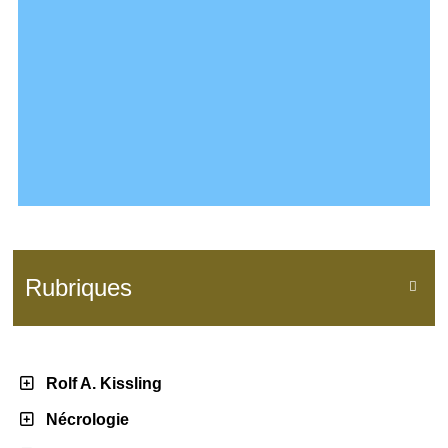
Rubriques

Rolf A. Kissling
Nécrologie