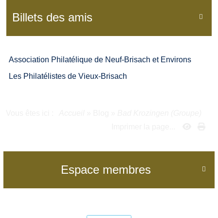
Billets des amis

Association Philatélique de Neuf-Brisach et Environs
Les Philatélistes de Vieux-Brisach
Vous êtes ici :
Accueil
»
Blog
»
Bad Krozingen (Groupe)
Imprimer la page...
Espace membres
