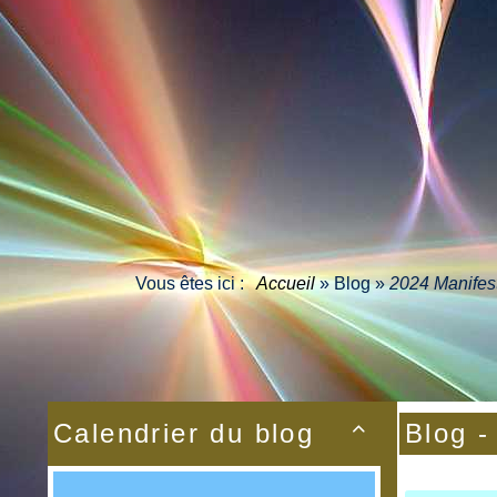
Vous êtes ici :
Accueil
»
Blog
»
2024 Manifes
Calendrier du blog
Blog -
