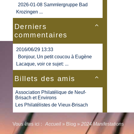
2026-01-08 Sammlergruppe Bad
Krozingen ...
Derniers

commentaires
2016/06/29 13:33
Bonjour, Un petit coucou à Eugène
Lacaque, voir ce sujet: ...
Billets des amis

Association Philatélique de Neuf-
Brisach et Environs
Les Philatélistes de Vieux-Brisach
Vous êtes ici :
Accueil
»
Blog
»
2024 Manifestations