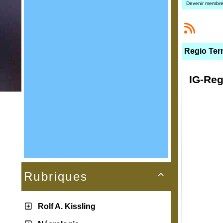
Devenir membr
Regio Ter
IG-Reg
Rubriques

Rolf A. Kissling