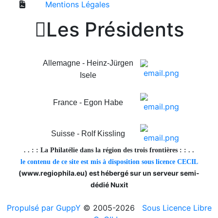
Mentions Légales

Les Présidents
Allemagne - Heinz-Jürgen
Isele
France - Egon Habe
Suisse -
Rolf Kissling
. . : : La Philatélie dans la région des trois frontières : : . .
le contenu de ce site est mis à disposition sous licence CECIL
(www.regiophila.eu) est hébergé sur un serveur semi-
dédié Nuxit
Propulsé par GuppY
© 2005-2026
Sous Licence Libre