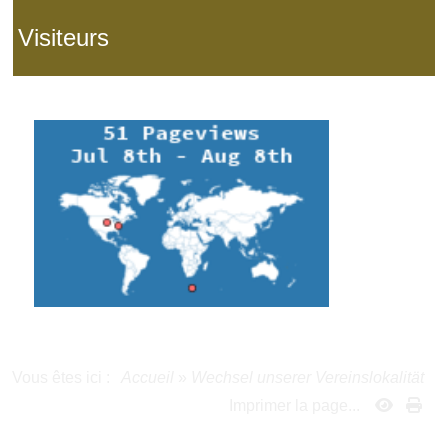
Visiteurs
Vous êtes ici :
Accueil
»
Wechsel unserer Vereinslokalität
Imprimer la page...