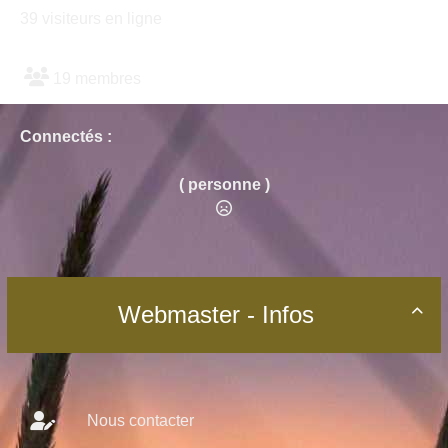
39 visiteurs en ligne
19 membres
Connectés :
( personne )
Webmaster - Infos

Nous contacter