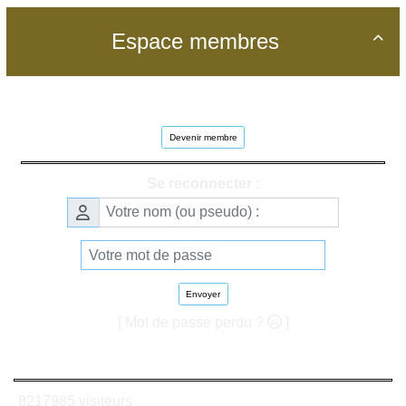
Espace membres

Devenir membre
Se reconnecter :
Envoyer
[ Mot de passe perdu ?
]
8217985 visiteurs