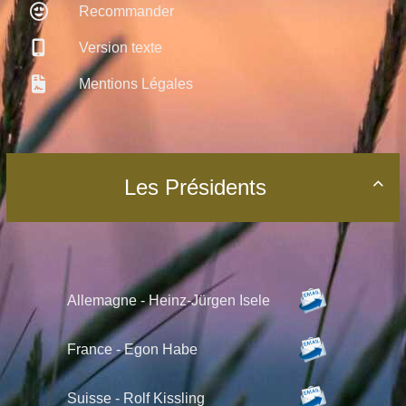
Recommander
Version texte
Mentions Légales
Les Présidents

Allemagne - Heinz-Jürgen Isele
France - Egon Habe
Suisse -
Rolf Kissling