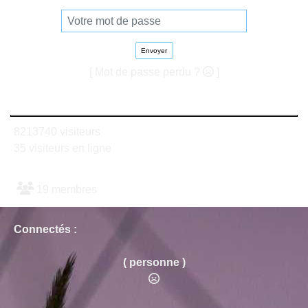
Envoyer
[ Mot de passe perdu ?
]
8213740 visiteurs
35 visiteurs en ligne
19 membres
Connectés :
( personne )