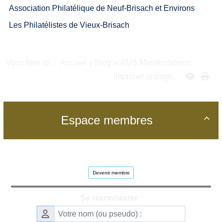
Association Philatélique de Neuf-Brisach et Environs
Les Philatélistes de Vieux-Brisach
Vous êtes ici :
Accueil
»
Blog
»
2025 Manifestations
Imprimer la page...
Espace membres

Devenir membre
Se reconnecter :