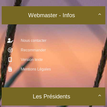
Webmaster - Infos

Nous contacter
Recommander
Version texte
Mentions Légales
Les Présidents
