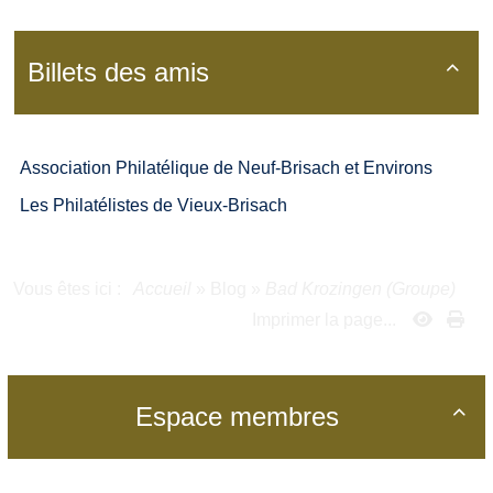
Billets des amis

Association Philatélique de Neuf-Brisach et Environs
Les Philatélistes de Vieux-Brisach
Vous êtes ici :
Accueil
»
Blog
»
Bad Krozingen (Groupe)
Imprimer la page...
Espace membres
