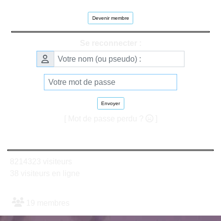
Devenir membre
Se reconnecter :
Envoyer
[ Mot de passe perdu ?
]
8214323 visiteurs
38 visiteurs en ligne
19 membres