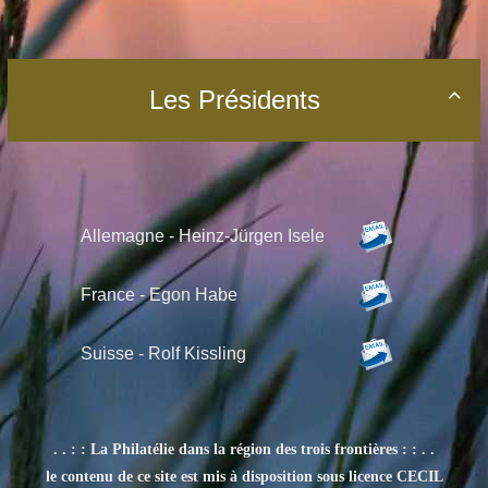
Les Présidents

Allemagne - Heinz-Jürgen Isele
France - Egon Habe
Suisse -
Rolf Kissling
. . : : La Philatélie dans la région des trois frontières : : . .
le contenu de ce site est mis à disposition sous licence CECIL