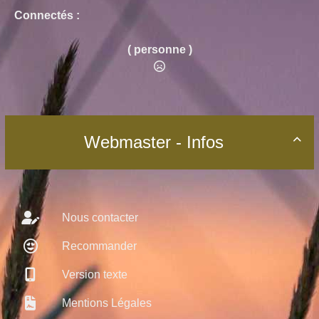
Connectés :
( personne )
Webmaster - Infos

Nous contacter
Recommander
Version texte
Mentions Légales