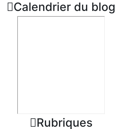

Calendrier du blog

Rubriques